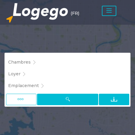
(FR)
Chambres
Loyer
Emplacement