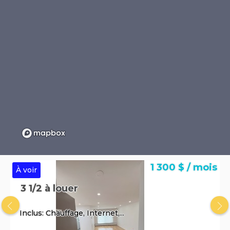
1 300 $ / mois
À voir
3 1/2 à louer
Inclus: Chauffage, Internet,...