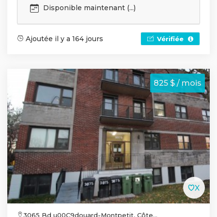
Disponible maintenant (...)
Ajoutée il y a 164 jours
Vérifiée
825 $ / mois
3065 Bd u00C9douard-Montpetit, Côte...