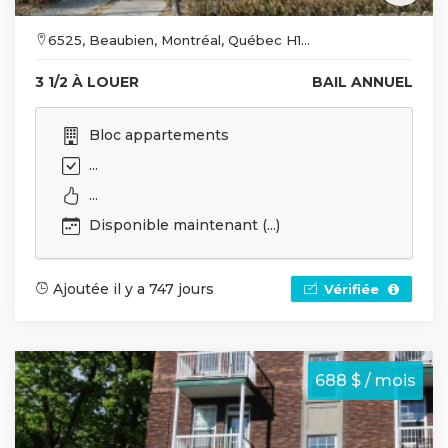
6525, Beaubien, Montréal, Québec H1...
3 1/2 À LOUER
BAIL ANNUEL
Bloc appartements
...
...
Disponible maintenant (...)
Ajoutée il y a 747 jours
Vérifiée
688 $ / mois