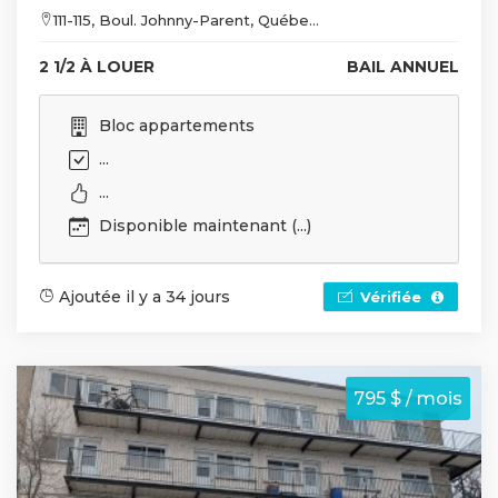
111-115, Boul. Johnny-Parent, Québe...
2 1/2 À LOUER
BAIL ANNUEL
Bloc appartements
...
...
Disponible maintenant (...)
Ajoutée il y a 34 jours
Vérifiée
795 $ / mois