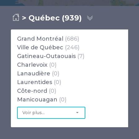
> Québec (939)
Grand Montréal
(686)
Ville de Québec
(246)
Gatineau-Outaouais
(7)
Charlevoix
(0)
Lanaudière
(0)
Laurentides
(0)
Côte-nord
(0)
Manicouagan
(0)
Voir plus...