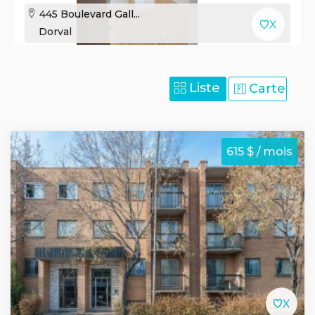
445 Boulevard Gall...
Dorval
Liste
Carte
615 $ / mois