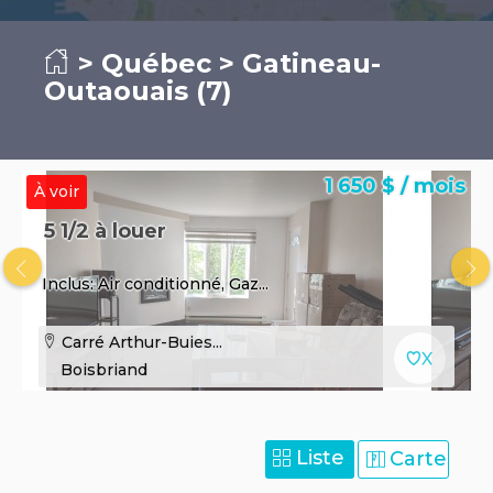
>
Québec
> Gatineau-
Outaouais (7)
1 650 $ / mois
À voir
5 1/2 à louer
Inclus: Air conditionné, Gaz...
Carré Arthur-Buies...
Boisbriand
Liste
Carte