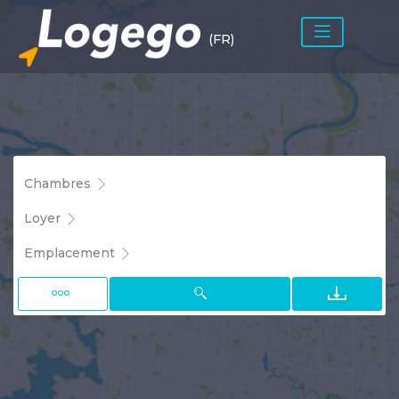
(FR)
Chambres
Loyer
Emplacement