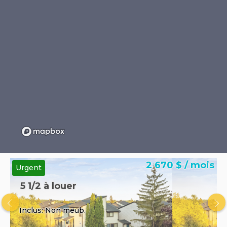
2 670 $ / mois
Urgent
5 1/2 à louer
Inclus: Non meub.