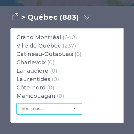
> Québec (883)
Grand Montréal
(640)
Ville de Québec
(237)
Gatineau-Outaouais
(6)
Charlevoix
(0)
Lanaudière
(0)
Laurentides
(0)
Côte-nord
(0)
Manicouagan
(0)
Voir plus...