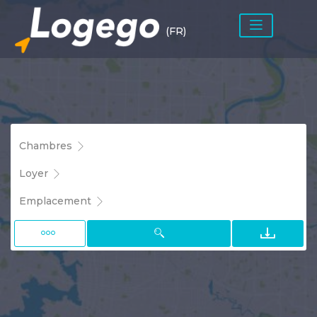
(FR)
Chambres
Loyer
Emplacement