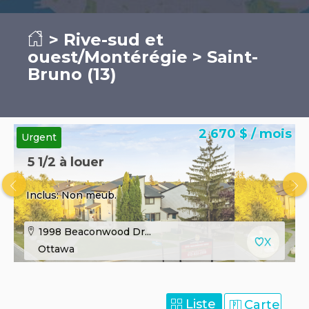
>
Rive-sud et
ouest/Montérégie
> Saint-
Bruno (13)
2 670 $ / mois
Urgent
5 1/2 à louer
Inclus: Non meub.
1998 Beaconwood Dr...
Ottawa
Liste
Carte