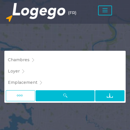
(FR)
Chambres
Loyer
Emplacement