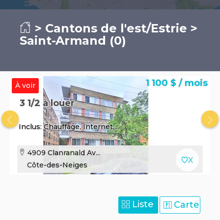
>
Cantons de l'est/Estrie
>
Saint-Armand (0)
1 100 $ / mois
À voir
3 1/2 à louer
Inclus: Chauffage, Internet,...
4909 Clanranald Av...
Côte-des-Neiges
Liste
Carte