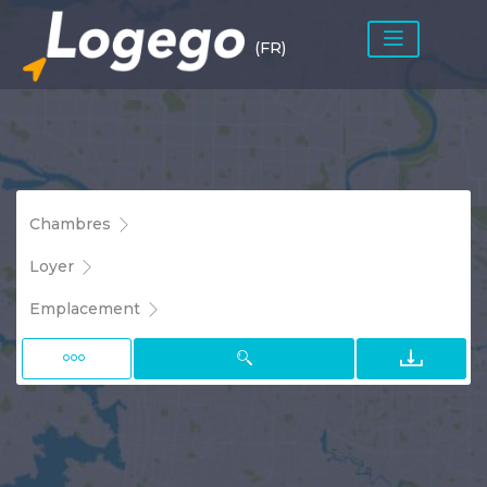
(FR)
Chambres
Loyer
Emplacement