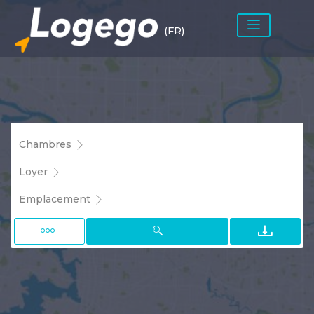
(FR)
Chambres
Loyer
Emplacement