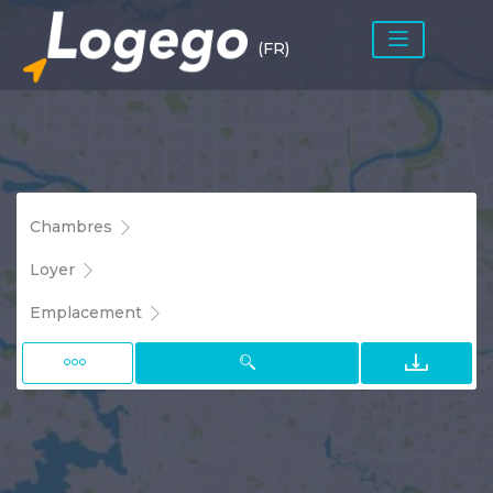
(FR)
Chambres
Loyer
Emplacement