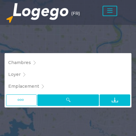
(FR)
Chambres
Loyer
Emplacement