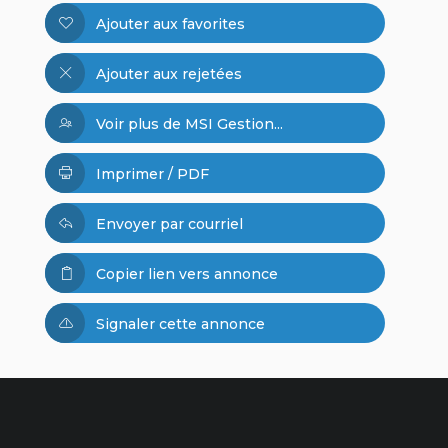
Ajouter aux favorites
Ajouter aux rejetées
Voir plus de MSI Gestion...
Imprimer / PDF
Envoyer par courriel
Copier lien vers annonce
Signaler cette annonce