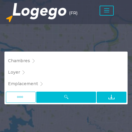
(FR)
Chambres
Loyer
Emplacement