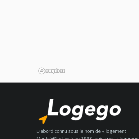
D'abord connu sous le nom de « logement
Montré@l » lancé en 1998, puis sous « logemen