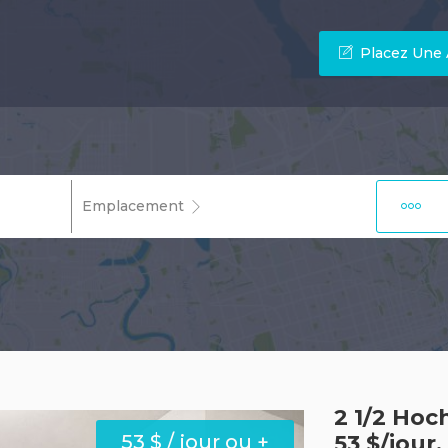
Placez Une
Emplacement
2 1/2 Ho
53 $ / jour ou +
53 $/jour