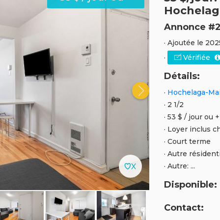
Hochelag
Annonce #2
· Ajoutée le 202
·
Vérifiée
Détails:
·
Hochelaga-Mai
· 2 1/2
· 53 $ / jour ou +
· Loyer inclus c
· Court terme
· Autre résident
· Autre: ...
Disponible:
Contact: