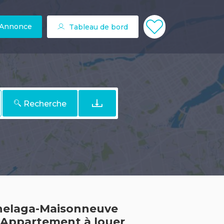
 Annonce
Tableau de bord
Recherche
chelaga-Maisonneuve
. Appartement à louer
53 $ / jour ou 