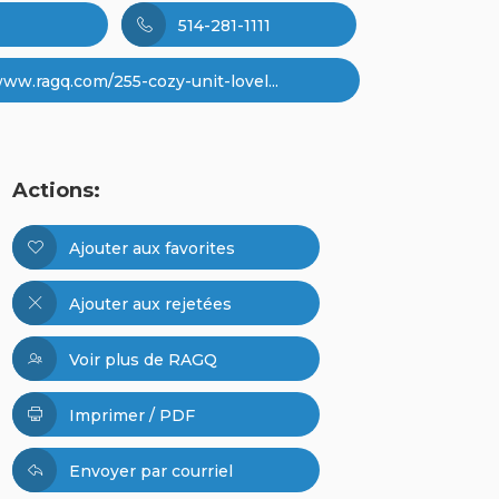
514-281-1111
www.ragq.com/255-cozy-unit-lovel...
Actions:
Ajouter aux favorites
Ajouter aux rejetées
Voir plus de RAGQ
Imprimer / PDF
Envoyer par courriel