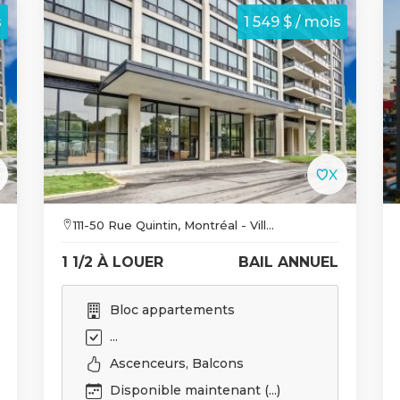
s
1 549 $ / mois
111-50 Rue Quintin, Montréal - Vill...
1 1/2 À LOUER
BAIL ANNUEL
Bloc appartements
...
Ascenceurs, Balcons
Disponible maintenant (...)