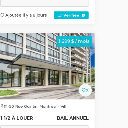
Ajoutée il y a 8 jours
Vérifiée
1 699 $ / mois
111-50 Rue Quintin, Montréal - Vill...
1 1/2 À LOUER
BAIL ANNUEL