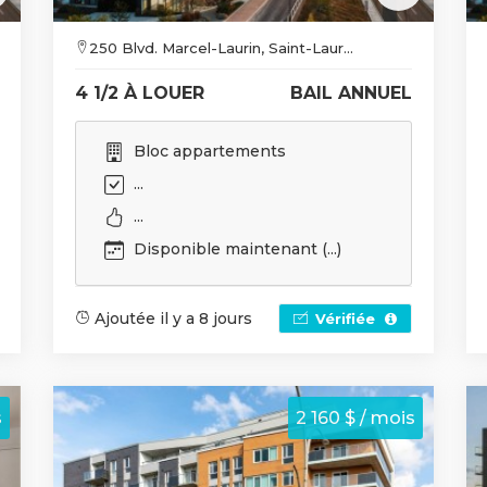
250 Blvd. Marcel-Laurin, Saint-Laur...
4 1/2 À LOUER
BAIL ANNUEL
Bloc appartements
...
...
Disponible maintenant (...)
Ajoutée il y a 8 jours
Vérifiée
s
2 160 $ / mois