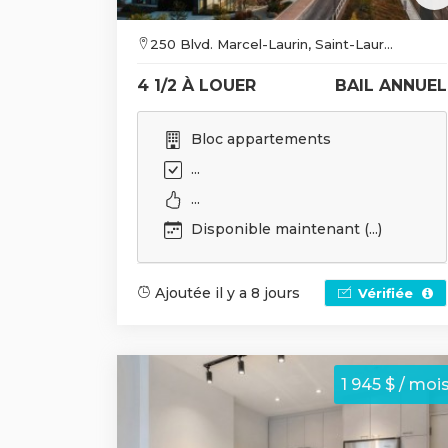
250 Blvd. Marcel-Laurin, Saint-Laur...
4 1/2 À LOUER
BAIL ANNUEL
Bloc appartements
...
...
Disponible maintenant (...)
Ajoutée il y a 8 jours
Vérifiée
1 945 $ / moi