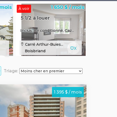
 mois
1 650 $ / mois
À voir
5 1/2 à louer
Inclus: Air conditionné, Gaz...
Carré Arthur-Buies...
Boisbriand
e
Triage:
1 395 $ / mois