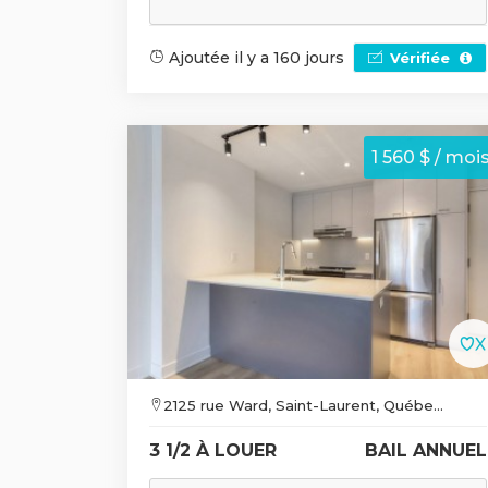
Ajoutée il y a 160 jours
Vérifiée
1 560 $ / moi
2125 rue Ward, Saint-Laurent, Québe...
3 1/2 À LOUER
BAIL ANNUEL