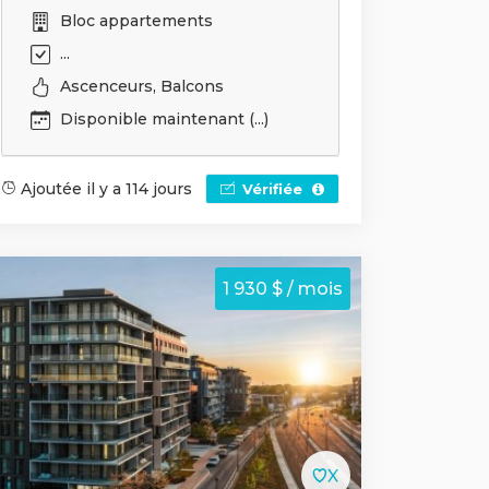
Bloc appartements
...
Ascenceurs, Balcons
Disponible maintenant (...)
Ajoutée il y a 114 jours
Vérifiée
1 930 $ / mois