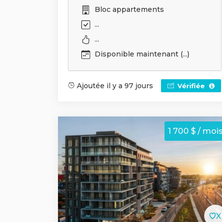
Bloc appartements
...
...
Disponible maintenant (...)
Ajoutée il y a 97 jours
Vérifiée
1 700 $ / moi