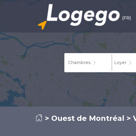
(FR)
Chambres
Loyer
>
Ouest de Montréal
> V