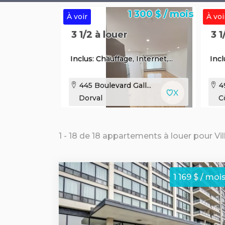
1 300 $ / mois
À voir
À voi
3 1/2 à louer
3 1
Inclus: Chauffage, Internet,...
Incl
445 Boulevard Gall...
49
Dorval
C
1 - 18 de 18 appartements à louer pour Vi
1 169 $ / moi