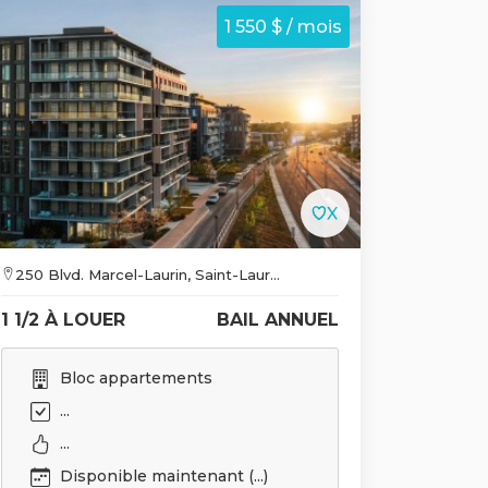
1 550 $ / mois
250 Blvd. Marcel-Laurin, Saint-Laur...
1 1/2 À LOUER
BAIL ANNUEL
Bloc appartements
...
...
Disponible maintenant (...)