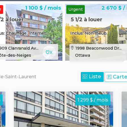
1 100 $ / mois
2 670 $ /
r
Urgent
/2 à louer
5 1/2 à louer
us: Chauffage, Internet,...
Inclus: Non meub.
09 Clanranald Av...
1998 Beaconwood Dr...
ôte-des-Neiges
Ottawa
Liste
Cart
lle-Saint-Laurent
s
1 299 $ / mois