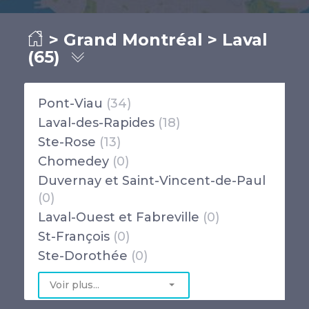
>
Grand Montréal
> Laval
(65)
Pont-Viau
(34)
Laval-des-Rapides
(18)
Ste-Rose
(13)
Chomedey
(0)
Duvernay et Saint-Vincent-de-Paul
(0)
Laval-Ouest et Fabreville
(0)
St-François
(0)
Ste-Dorothée
(0)
Voir plus...