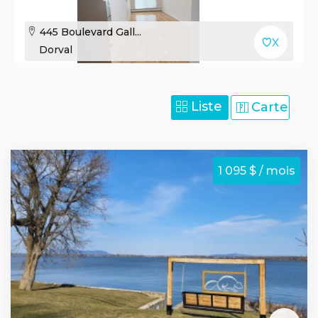
445 Boulevard Gall...
Dorval
Liste
Carte
1 095 $ / mois