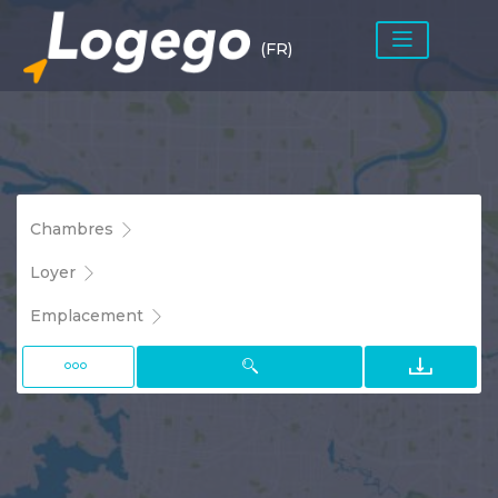
(FR)
Chambres
Loyer
Emplacement