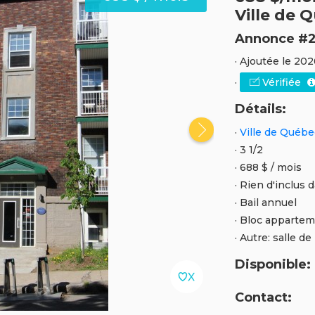
Ville de 
Annonce #2
· Ajoutée le 20
·
Vérifiée
Détails:
·
Ville de Québ
· 3 1/2
· 688 $ / mois
· Rien d'inclus 
· Bail annuel
· Bloc apparte
· Autre: salle de
Disponible:
Contact: