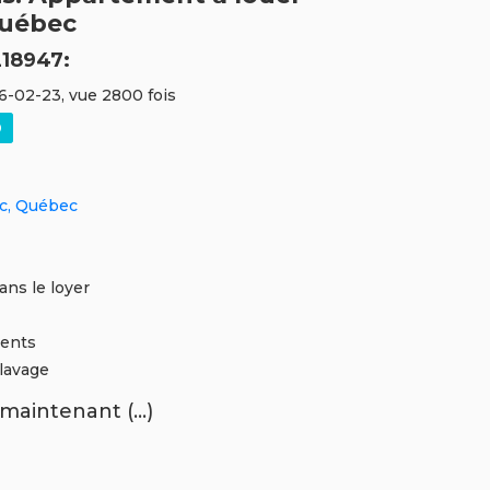
Québec
18947:
26-02-23, vue 2800 fois
ec, Québec
dans le loyer
ments
 lavage
maintenant (...)