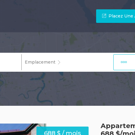
Placez Une
Emplacement
Apparteme
688 $ / mois
688 $/moi