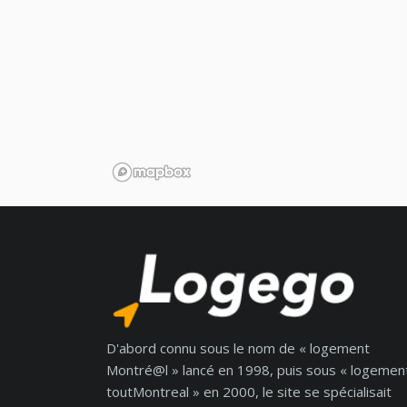
D'abord connu sous le nom de « logement
Montré@l » lancé en 1998, puis sous « logemen
toutMontreal » en 2000, le site se spécialisait