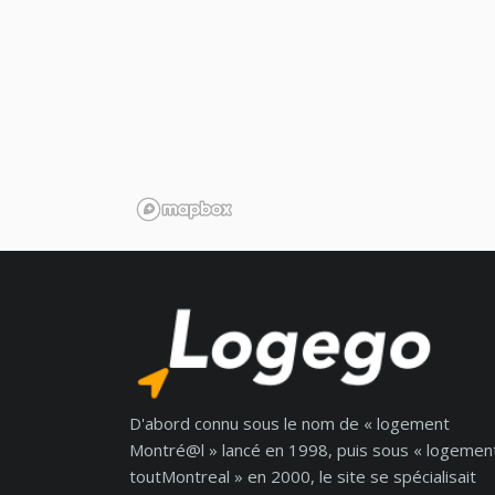
D'abord connu sous le nom de « logement
Montré@l » lancé en 1998, puis sous « logemen
toutMontreal » en 2000, le site se spécialisait