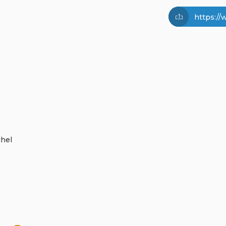
https:/
chel