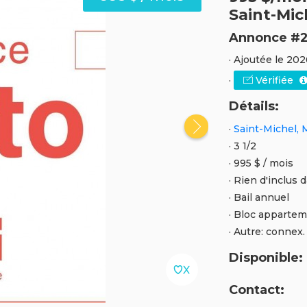
Saint-Mic
Annonce #2
· Ajoutée le 20
·
Vérifiée
Détails:
·
Saint-Michel, 
· 3 1/2
· 995 $ / mois
· Rien d'inclus 
· Bail annuel
· Bloc apparte
· Autre: connex. 
Disponible:
Contact: