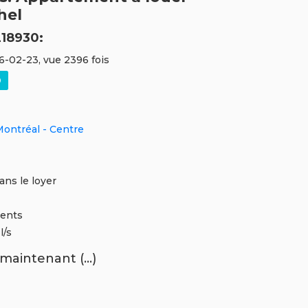
hel
18930:
26-02-23, vue 2396 fois
Montréal - Centre
dans le loyer
ments
l/s
maintenant (...)