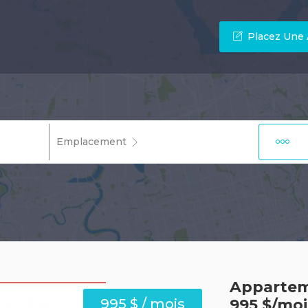
Placez Une
Emplacement
Apparteme
995 $ / mois
995 $/moi