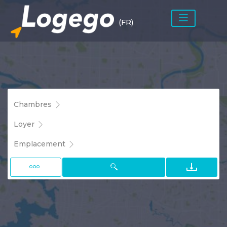
(FR)
Chambres
Loyer
Emplacement