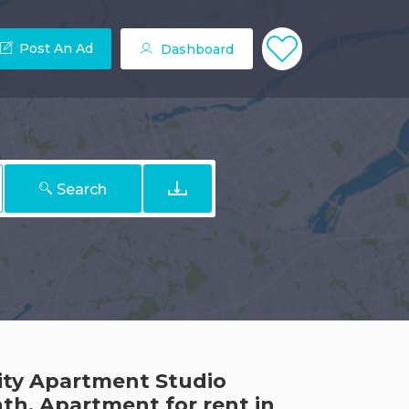
Post An Ad
Dashboard
Search
ity Apartment Studio
h. Apartment for rent in