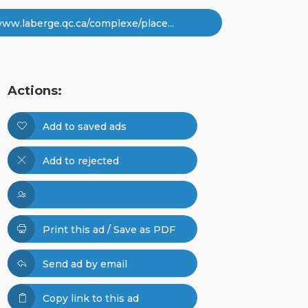
www.laberge.qc.ca/complexe/place...
Actions:
Add to saved ads
Add to rejected
More ads from Groupe Labe...
Print this ad / Save as PDF
Send ad by email
Copy link to this ad