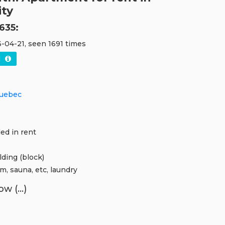
ity
635:
-04-21, seen 1691 times
d
Quebec
ded in rent
lding (block)
ym, sauna, etc, laundry
w (...)