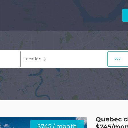
Location
Quebec c
$745 / month
$745/mont