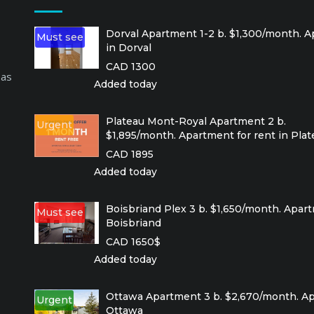
Dorval Apartment 1-2 b. $1,300/month. A
Must see
in Dorval
CAD 1300
 as
Added today
Plateau Mont-Royal Apartment 2 b.
Urgent
$1,895/month. Apartment for rent in Pla
CAD 1895
Added today
Boisbriand Plex 3 b. $1,650/month. Apart
Must see
Boisbriand
CAD 1650$
Added today
Ottawa Apartment 3 b. $2,670/month. Ap
Urgent
Ottawa