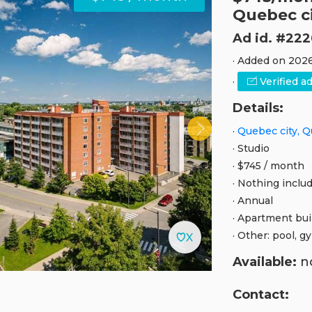
Quebec c
Ad id. #222
· Added on 2026
·
Verified a
Details:
·
Quebec city, 
· Studio
· $745 / month
· Nothing inclu
· Annual
· Apartment bui
· Other: pool, g
Available:
no
Contact: