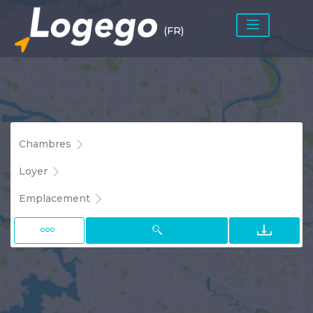
(FR)
Chambres
Loyer
Emplacement