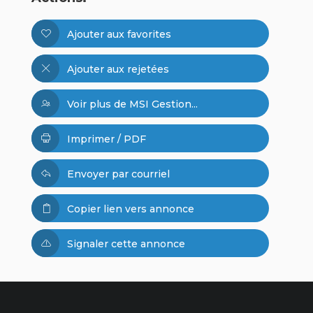
Ajouter aux favorites
Ajouter aux rejetées
Voir plus de MSI Gestion...
Imprimer / PDF
Envoyer par courriel
Copier lien vers annonce
Signaler cette annonce