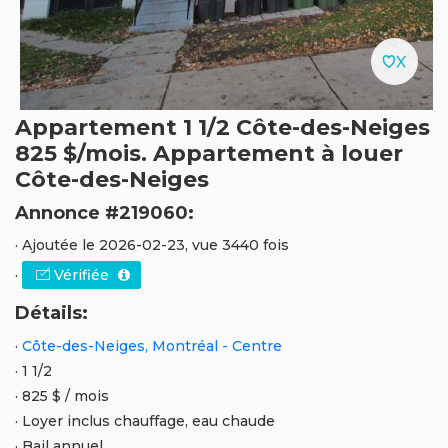
Appartement 1 1/2 Côte-des-Neiges
825 $/mois. Appartement à louer
Côte-des-Neiges
Annonce #219060:
· Ajoutée le 2026-02-23, vue 3440 fois
·
Vérifiée
Détails:
·
Côte-des-Neiges, Montréal - Centre
· 1 1/2
· 825 $ / mois
· Loyer inclus chauffage, eau chaude
· Bail annuel