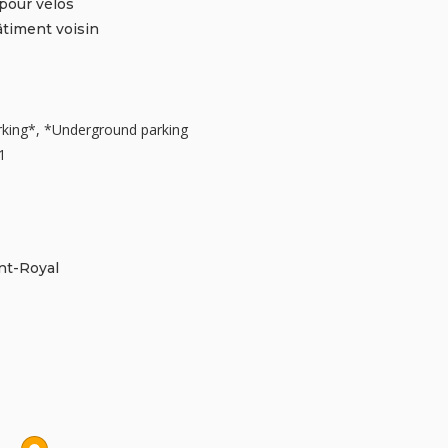
pour vélos
âtiment voisin
arking*, *Underground parking
1
nt-Royal