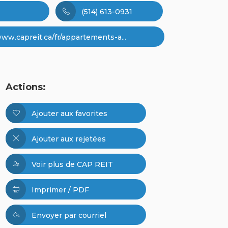
(514) 613-0931
www.capreit.ca/fr/appartements-a...
Actions:
Ajouter aux favorites
Ajouter aux rejetées
Voir plus de CAP REIT
Imprimer / PDF
Envoyer par courriel