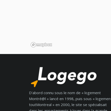
D'abord connu sous le nom de « logement
Montré@l » lancé en 1998, puis sous « logemen
toutMontreal » en 2000, le site se spécialisait
dans les appartements à louer dans la grande