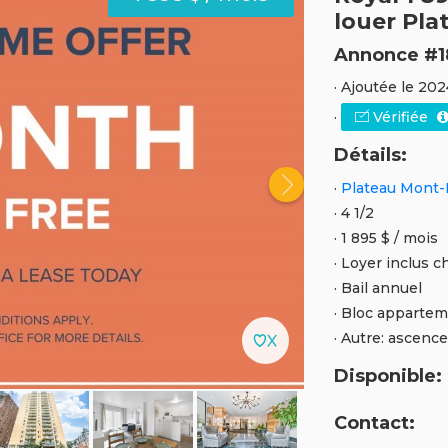
louer Pla
Annonce #1
· Ajoutée le 202
·
Vérifiée
Détails:
·
Plateau Mont-R
· 4 1/2
· 1 895 $ / mois
· Loyer inclus c
· Bail annuel
· Bloc apparte
· Autre: ascence
Disponible:
Contact: