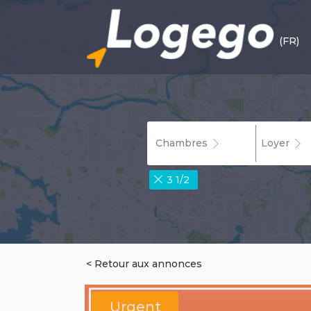
(FR)
Chambres
Loyer
3 1/2
< Retour aux annonces
Urgent